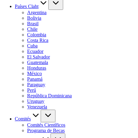
Países Claht
Argentina
Bolivia
Brasil
Chile
Colombia
Costa Rica
Cuba
Ecuador
El Salvador
Guatemala
Honduras
México
Panamá
Paraguay
Perú
República Dominicana
Uruguay
Venezuela
Comités
Comités Científicos
Programa de Becas