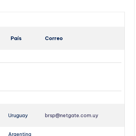
País
Correo
Uruguay
brsp@netgate.com.uy
Argentina