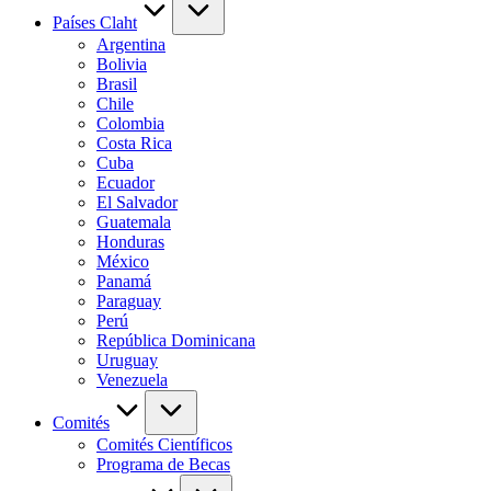
Países Claht
Argentina
Bolivia
Brasil
Chile
Colombia
Costa Rica
Cuba
Ecuador
El Salvador
Guatemala
Honduras
México
Panamá
Paraguay
Perú
República Dominicana
Uruguay
Venezuela
Comités
Comités Científicos
Programa de Becas