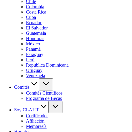
Chile
Colombia
Costa Rica
Cuba
Ecuador
El Salvador
Guatemala
Honduras
México
Panamá
Paraguay
Perú
República Dominicana
Uruguay
Venezuela
Comités
Comités Científicos
Programa de Becas
Soy CLAHT
Certificados
Afiliación
Membresía
Horarios