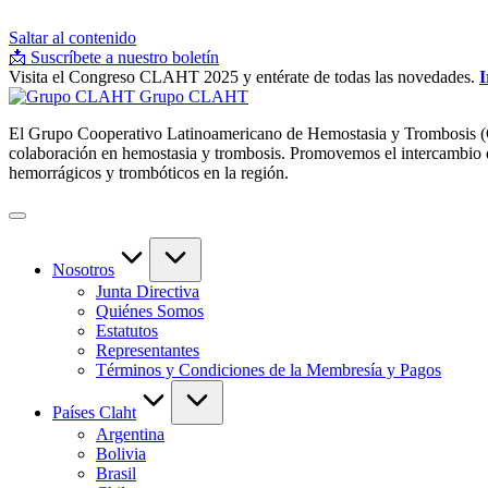
Saltar al contenido
📩 Suscríbete a nuestro boletín
Visita el Congreso CLAHT 2025 y entérate de todas las novedades.
I
Grupo CLAHT
El Grupo Cooperativo Latinoamericano de Hemostasia y Trombosis (CLA
colaboración en hemostasia y trombosis. Promovemos el intercambio de 
hemorrágicos y trombóticos en la región.
Nosotros
Junta Directiva
Quiénes Somos
Estatutos
Representantes
Términos y Condiciones de la Membresía y Pagos
Países Claht
Argentina
Bolivia
Brasil