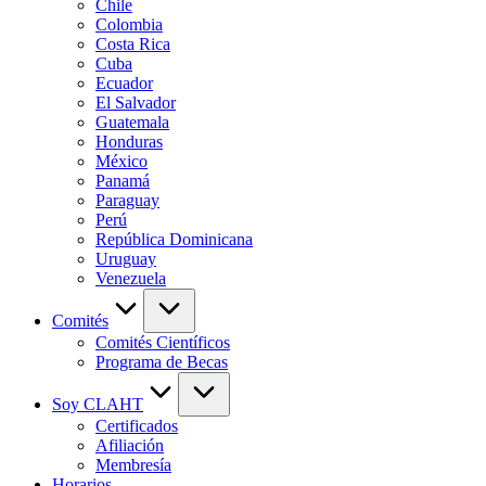
Chile
Colombia
Costa Rica
Cuba
Ecuador
El Salvador
Guatemala
Honduras
México
Panamá
Paraguay
Perú
República Dominicana
Uruguay
Venezuela
Comités
Comités Científicos
Programa de Becas
Soy CLAHT
Certificados
Afiliación
Membresía
Horarios