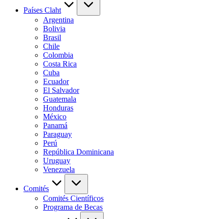
Países Claht
Argentina
Bolivia
Brasil
Chile
Colombia
Costa Rica
Cuba
Ecuador
El Salvador
Guatemala
Honduras
México
Panamá
Paraguay
Perú
República Dominicana
Uruguay
Venezuela
Comités
Comités Científicos
Programa de Becas