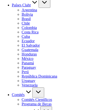
Países Claht
Argentina
Bolivia
Brasil
Chile
Colombia
Costa Rica
Cuba
Ecuador
El Salvador
Guatemala
Honduras
México
Panamá
Paraguay
Perú
República Dominicana
Uruguay
Venezuela
Comités
Comités Científicos
Programa de Becas