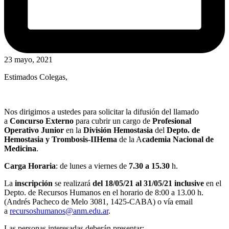
23 mayo, 2021
Estimados Colegas,
Nos dirigimos a ustedes para solicitar la difusión del llamado
a
Concurso Externo
para cubrir un cargo
de
Profesional
Operativo Junior
en la
División Hemostasia
del
Depto. de
Hemostasia y Trombosis-IIHema
de
la A
cademia Nacional de
Medicina
.
Carga Horaria
: de lunes a viernes de
7.30 a 15.30
h.
La
inscripción
se realizará
del 18/05/21 al 31/05/21 inclusive
en el
Depto. de Recursos Humanos en el horario de 8:00 a 13.00 h.
(Andrés Pacheco de Melo 3081, 1425-CABA) o vía email
a
recursoshumanos@anm.edu.ar
.
Las personas interesadas deberán presentar: