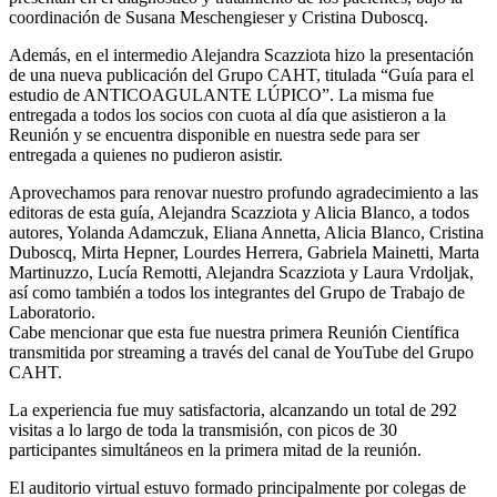
coordinación de Susana Meschengieser y Cristina Duboscq.
Además, en el intermedio Alejandra Scazziota hizo la presentación
de una nueva publicación del Grupo CAHT, titulada “Guía para el
estudio de ANTICOAGULANTE LÚPICO”. La misma fue
entregada a todos los socios con cuota al día que asistieron a la
Reunión y se encuentra disponible en nuestra sede para ser
entregada a quienes no pudieron asistir.
Aprovechamos para renovar nuestro profundo agradecimiento a las
editoras de esta guía, Alejandra Scazziota y Alicia Blanco, a todos
autores, Yolanda Adamczuk, Eliana Annetta, Alicia Blanco, Cristina
Duboscq, Mirta Hepner, Lourdes Herrera, Gabriela Mainetti, Marta
Martinuzzo, Lucía Remotti, Alejandra Scazziota y Laura Vrdoljak,
así como también a todos los integrantes del Grupo de Trabajo de
Laboratorio.
Cabe mencionar que esta fue nuestra primera Reunión Científica
transmitida por streaming a través del canal de YouTube del Grupo
CAHT.
La experiencia fue muy satisfactoria, alcanzando un total de 292
visitas a lo largo de toda la transmisión, con picos de 30
participantes simultáneos en la primera mitad de la reunión.
El auditorio virtual estuvo formado principalmente por colegas de