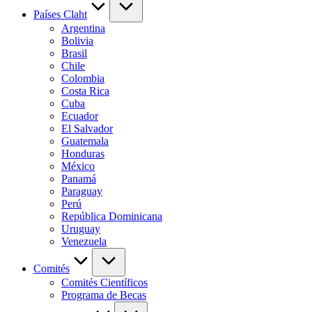
Países Claht
Argentina
Bolivia
Brasil
Chile
Colombia
Costa Rica
Cuba
Ecuador
El Salvador
Guatemala
Honduras
México
Panamá
Paraguay
Perú
República Dominicana
Uruguay
Venezuela
Comités
Comités Científicos
Programa de Becas