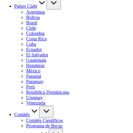
Países Claht
Argentina
Bolivia
Brasil
Chile
Colombia
Costa Rica
Cuba
Ecuador
El Salvador
Guatemala
Honduras
México
Panamá
Paraguay
Perú
República Dominicana
Uruguay
Venezuela
Comités
Comités Científicos
Programa de Becas