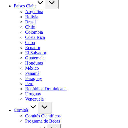
Países Claht
Argentina
Bolivia
Brasil
Chile
Colombia
Costa Rica
Cuba
Ecuador
El Salvador
Guatemala
Honduras
México
Panamá
Paraguay
Perú
República Dominicana
Uruguay
Venezuela
Comités
Comités Científicos
Programa de Becas