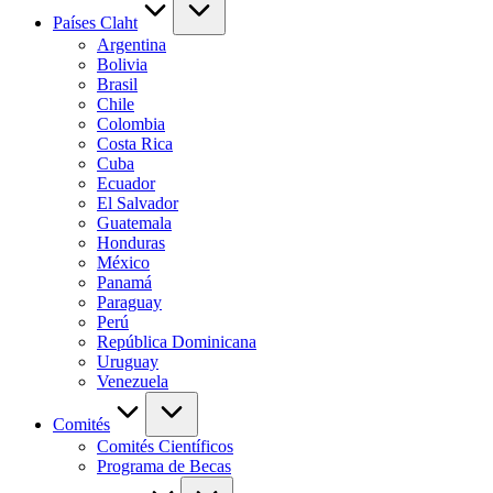
Países Claht
Argentina
Bolivia
Brasil
Chile
Colombia
Costa Rica
Cuba
Ecuador
El Salvador
Guatemala
Honduras
México
Panamá
Paraguay
Perú
República Dominicana
Uruguay
Venezuela
Comités
Comités Científicos
Programa de Becas