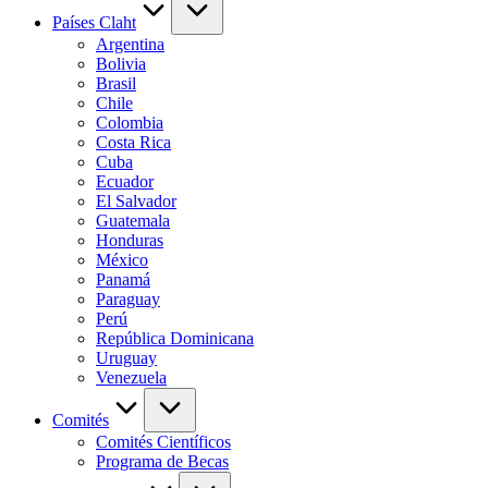
Países Claht
Argentina
Bolivia
Brasil
Chile
Colombia
Costa Rica
Cuba
Ecuador
El Salvador
Guatemala
Honduras
México
Panamá
Paraguay
Perú
República Dominicana
Uruguay
Venezuela
Comités
Comités Científicos
Programa de Becas