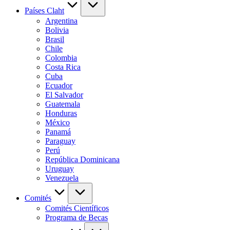
Países Claht
Argentina
Bolivia
Brasil
Chile
Colombia
Costa Rica
Cuba
Ecuador
El Salvador
Guatemala
Honduras
México
Panamá
Paraguay
Perú
República Dominicana
Uruguay
Venezuela
Comités
Comités Científicos
Programa de Becas