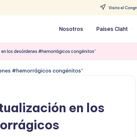
Visita el Cong
Nosotros
Países Claht
ón en los desórdenes #hemorrágicos congénitos”
tualización en los
orrágicos